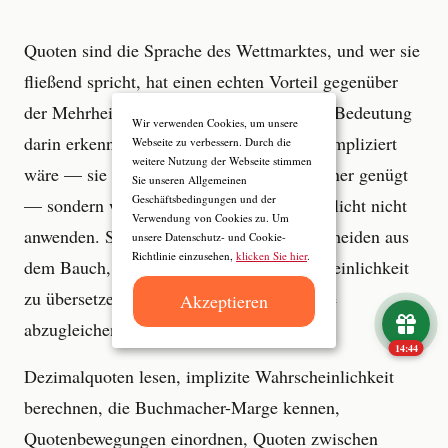
Quoten sind die Sprache des Wettmarktes, und wer sie
fließend spricht, hat einen echten Vorteil gegenüber
der Mehrheit, die Zahlen sieht, aber keine Bedeutung
Wir verwenden Cookies, um unsere
darin erkennt. Nicht weil die Rechnung kompliziert
Webseite zu verbessern. Durch die
weitere Nutzung der Webseite stimmen
wäre — sie ist es nicht, jeder Taschenrechner genügt
Sie unseren Allgemeinen
Geschäftsbedingungen und der
— sondern weil die meisten Wetter sie schlicht nicht
Verwendung von Cookies zu. Um
anwenden. Sie sehen eine Quote und entscheiden aus
unsere Datenschutz- und Cookie-
Richtlinie einzusehen,
klicken Sie hier
.
dem Bauch, statt die Zahl in eine Wahrscheinlichkeit
zu übersetzen und mit der eigenen Analyse
Akzeptieren
abzugleichen.
14:43
Dezimalquoten lesen, implizite Wahrscheinlichkeit
berechnen, die Buchmacher-Marge kennen,
Quotenbewegungen einordnen, Quoten zwischen