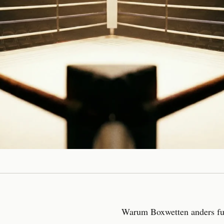
Warum Boxwetten anders fu