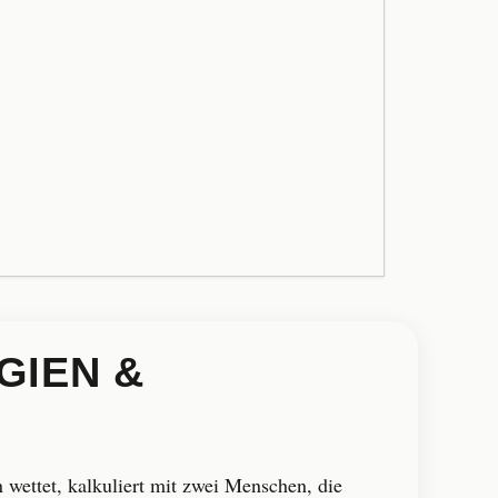
GIEN &
wettet, kalkuliert mit zwei Menschen, die