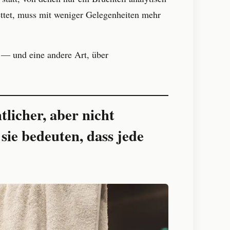
wettet, muss mit weniger Gelegenheiten mehr
n — und eine andere Art, über
licher, aber nicht
sie bedeuten, dass jede