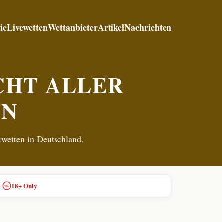
ie
Livewetten
Wettanbieter
Artikel
Nachrichten
CHT ALLER
EN
xwetten in Deutschland.
18+ Only
18+