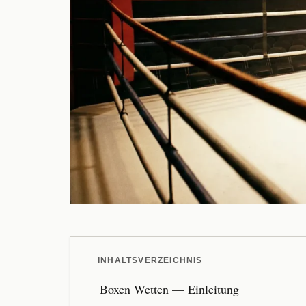
INHALTSVERZEICHNIS
Boxen Wetten — Einleitung