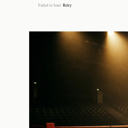
Failed to load.
Retry