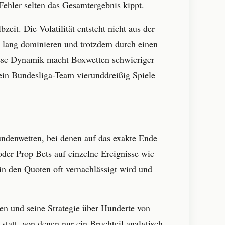
Fehler selten das Gesamtergebnis kippt.
eit. Die Volatilität entsteht nicht aus der
n lang dominieren und trotzdem durch einen
Diese Dynamik macht Boxwetten schwieriger
l ein Bundesliga-Team vierunddreißig Spiele
Rundenwetten, bei denen auf das exakte Ende
er Prop Bets auf einzelne Ereignisse wie
 in den Quoten oft vernachlässigt wird und
n und seine Strategie über Hunderte von
tatt, von denen nur ein Bruchteil analytisch