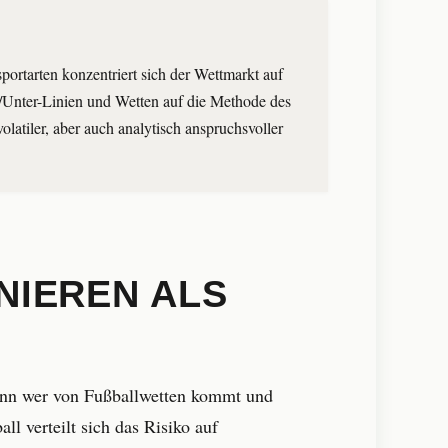
rtarten konzentriert sich der Wettmarkt auf
/Unter-Linien und Wetten auf die Methode des
atiler, aber auch analytisch anspruchsvoller
NIEREN ALS
Denn wer von Fußballwetten kommt und
l verteilt sich das Risiko auf