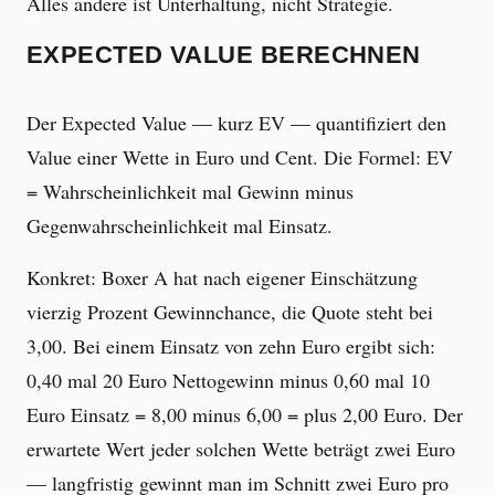
Alles andere ist Unterhaltung, nicht Strategie.
EXPECTED VALUE BERECHNEN
Der Expected Value — kurz EV — quantifiziert den
Value einer Wette in Euro und Cent. Die Formel: EV
= Wahrscheinlichkeit mal Gewinn minus
Gegenwahrscheinlichkeit mal Einsatz.
Konkret: Boxer A hat nach eigener Einschätzung
vierzig Prozent Gewinnchance, die Quote steht bei
3,00. Bei einem Einsatz von zehn Euro ergibt sich:
0,40 mal 20 Euro Nettogewinn minus 0,60 mal 10
Euro Einsatz = 8,00 minus 6,00 = plus 2,00 Euro. Der
erwartete Wert jeder solchen Wette beträgt zwei Euro
— langfristig gewinnt man im Schnitt zwei Euro pro