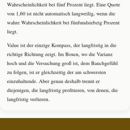
Wahrscheinlichkeit bei fünf Prozent liegt. Eine Quote
von 1,60 ist nicht automatisch langweilig, wenn die
wahre Wahrscheinlichkeit bei fünfundsiebzig Prozent
liegt.
Value ist der einzige Kompass, der langfristig in die
richtige Richtung zeigt. Im Boxen, wo die Varianz
hoch und die Versuchung groß ist, dem Bauchgefühl
zu folgen, ist er gleichzeitig der am schwersten
einzuhaltende. Aber genau deshalb trennt er
diejenigen, die langfristig profitieren, von denen, die
langfristig verlieren.