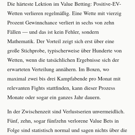
Die härteste Lektion im Value Betting: Positive-EV-
Wetten verlieren regelmäßig. Eine Wette mit vierzig
Prozent Gewinnchance verliert in sechs von zehn
Fällen — und das ist kein Fehler, sondern
Mathematik. Der Vorteil zeigt sich erst über eine
große Stichprobe, typischerweise über Hunderte von
Wetten, wenn die tatsächlichen Ergebnisse sich der
erwarteten Verteilung annähern. Im Boxen, wo
maximal zwei bis drei Kampfabende pro Monat mit
relevanten Fights stattfinden, kann dieser Prozess
Monate oder sogar ein ganzes Jahr dauern.
In der Zwischenzeit sind Verlustserien unvermeidlich.
Fünf, zehn, sogar fünfzehn verlorene Value Bets in
Folge sind statistisch normal und sagen nichts über die