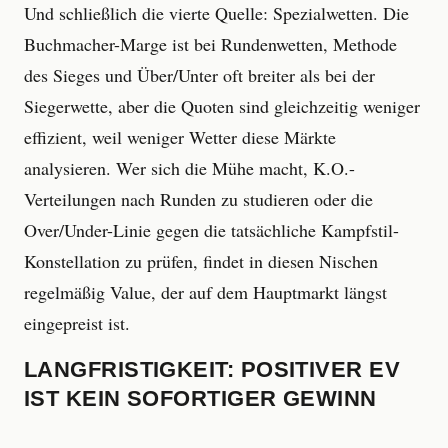
Und schließlich die vierte Quelle: Spezialwetten. Die
Buchmacher-Marge ist bei Rundenwetten, Methode
des Sieges und Über/Unter oft breiter als bei der
Siegerwette, aber die Quoten sind gleichzeitig weniger
effizient, weil weniger Wetter diese Märkte
analysieren. Wer sich die Mühe macht, K.O.-
Verteilungen nach Runden zu studieren oder die
Over/Under-Linie gegen die tatsächliche Kampfstil-
Konstellation zu prüfen, findet in diesen Nischen
regelmäßig Value, der auf dem Hauptmarkt längst
eingepreist ist.
LANGFRISTIGKEIT: POSITIVER EV
IST KEIN SOFORTIGER GEWINN