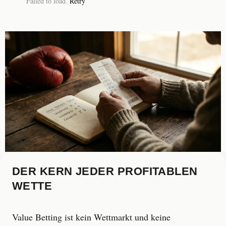
Failed to load.
Retry
DER KERN JEDER PROFITABLEN
WETTE
Value Betting ist kein Wettmarkt und keine