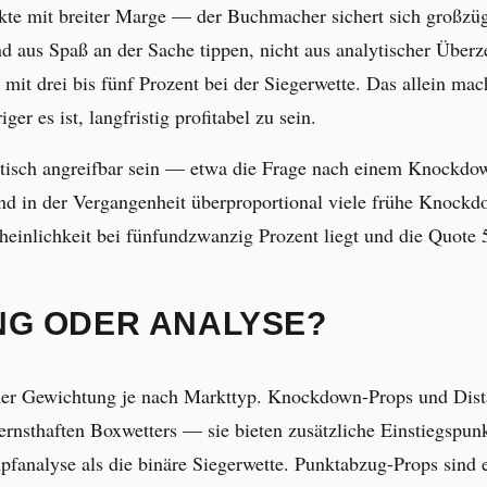
te mit breiter Marge — der Buchmacher sichert sich großzügig
d aus Spaß an der Sache tippen, nicht aus analytischer Überz
n mit drei bis fünf Prozent bei der Siegerwette. Das allein ma
r es ist, langfristig profitabel zu sein.
ytisch angreifbar sein — etwa die Frage nach einem Knockdo
 und in der Vergangenheit überproportional viele frühe Knock
nlichkeit bei fünfundzwanzig Prozent liegt und die Quote 5,
NG ODER ANALYSE?
icher Gewichtung je nach Markttyp. Knockdown-Props und Dista
rnsthaften Boxwetters — sie bieten zusätzliche Einstiegspun
fanalyse als die binäre Siegerwette. Punktabzug-Props sind e