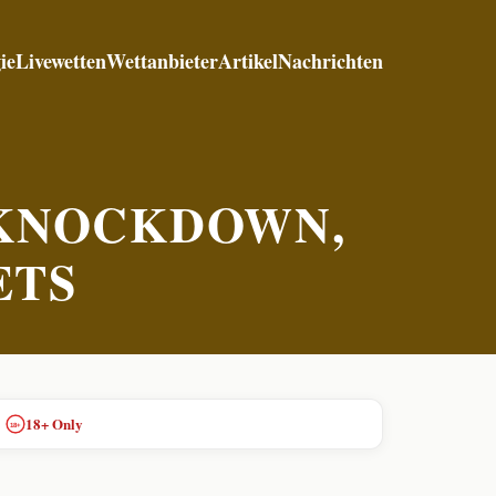
ie
Livewetten
Wettanbieter
Artikel
Nachrichten
 KNOCKDOWN,
ETS
18+ Only
18+