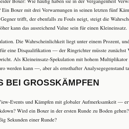
eider Boxer: Wie häufig haben sie in der Vergangenheit Ver
? Ein Boxer mit drei Verwarnungen in seinen letzten fünf Käm
egner trifft, der ebenfalls zu Fouls neigt, steigt die Wahrsc
her kann das ausreichend Value sein für einen Kleineinsatz.
ation. Die Wahrscheinlichkeit liegt unter einem Prozent, und
en für eine Disqualifikation — der Ringrichter müsste zunäc
bricht. Als Kleineinsatz-Spekulation mit hohem Multiplikator
ro werden kann —, aber als ernsthafter Analysegegenstand tau
S BEI GROSSKÄMPFEN
-View-Events und Kämpfen mit globaler Aufmerksamkeit — e
nockdown? Wird ein Boxer in der ersten Runde zu Boden gehe
eißig Sekunden einer Runde?