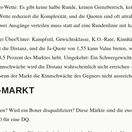
r-Wette: Es gibt keine halbe Runde, keinen Grenzbereich, ke
Wette reduziert die Komplexität, und die Quoten sind oft attrak
wei Ausgänge verteilen muss statt auf eine Rundenlinie mit 
bei Über/Unter: Kampfstil, Gewichtsklasse, K.O.-Rate, Kinn
t die Distanz, und die Ja-Quote von 1,55 kann Value bieten, 
 64,5 Prozent des Marktes hebt. Umgekehrt: Ein Schwergewic
schwäche wird die Distanz wahrscheinlich nicht erreichen — 
 wenn der Markt die Kinnschwäche des Gegners nicht ausreich
-MARKT
? Wird ein Boxer disqualifiziert? Diese Märkte sind die ex
0 für eine DQ.