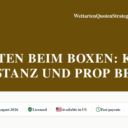
Wettarten
Quoten
Strateg
TEN BEIM BOXEN:
STANZ UND PROP B
August 2026
Licensed
Available in US
Fast payouts