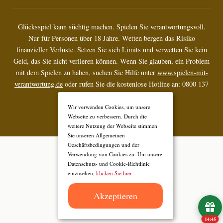
Glücksspiel kann süchtig machen. Spielen Sie verantwortungsvoll.
Nur für Personen über 18 Jahre. Wetten bergen das Risiko
finanzieller Verluste. Setzen Sie sich Limits und verwetten Sie kein
Geld, das Sie nicht verlieren können. Wenn Sie glauben, ein Problem
mit dem Spielen zu haben, suchen Sie Hilfe unter
www.spielen-mit-
verantwortung.de
oder rufen Sie die kostenlose Hotline an: 0800 137
27 00.
Wir verwenden Cookies, um unsere
© tennisspielplan.com 2026
Webseite zu verbessern. Durch die
weitere Nutzung der Webseite stimmen
Sie unseren Allgemeinen
Geschäftsbedingungen und der
Verwendung von Cookies zu. Um unsere
Datenschutz- und Cookie-Richtlinie
einzusehen,
klicken Sie hier
.
Akzeptieren
14:45