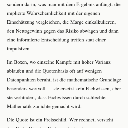
sondern darin, was man mit dem Ergebnis anfängt: die
implizite Wahrscheinlichkeit mit der eigenen
Einschätzung vergleichen, die Marge einkalkulieren,
den Nettogewinn gegen das Risiko abwägen und dann
eine informierte Entscheidung treffen statt einer
impulsiven.
Im Boxen, wo einzelne Kämpfe mit hoher Varianz
ablaufen und die Quotenbasis oft auf wenigen
Datenpunkten beruht, ist die mathematische Grundlage
besonders wertvoll — sie ersetzt kein Fachwissen, aber
sie verhindert, dass Fachwissen durch schlechte
Mathematik zunichte gemacht wird.
Die Quote ist ein Preisschild. Wer rechnet, versteht