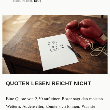
Failed to load.
Retry
QUOTEN LESEN REICHT NICHT
Eine Quote von 2,50 auf einen Boxer sagt den meisten
Wettern: Außenseiter, könnte sich lohnen. Was sie