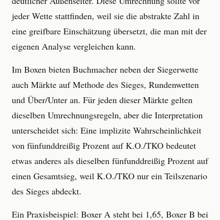
deutlicher Außenseiter. Diese Umrechnung sollte vor
jeder Wette stattfinden, weil sie die abstrakte Zahl in
eine greifbare Einschätzung übersetzt, die man mit der
eigenen Analyse vergleichen kann.
Im Boxen bieten Buchmacher neben der Siegerwette
auch Märkte auf Methode des Sieges, Rundenwetten
und Über/Unter an. Für jeden dieser Märkte gelten
dieselben Umrechnungsregeln, aber die Interpretation
unterscheidet sich: Eine implizite Wahrscheinlichkeit
von fünfunddreißig Prozent auf K.O./TKO bedeutet
etwas anderes als dieselben fünfunddreißig Prozent auf
einen Gesamtsieg, weil K.O./TKO nur ein Teilszenario
des Sieges abdeckt.
Ein Praxisbeispiel: Boxer A steht bei 1,65, Boxer B bei