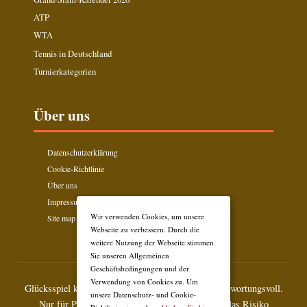
ATP
WTA
Tennis in Deutschland
Turnierkategorien
Über uns
Datenschutzerklärung
Cookie-Richtlinie
Über uns
Impressum
Wir verwenden Cookies, um unsere
Site map
Webseite zu verbessern. Durch die
weitere Nutzung der Webseite stimmen
Sie unseren Allgemeinen
Geschäftsbedingungen und der
Verwendung von Cookies zu. Um
Glücksspiel kann süchtig machen. Spielen Sie verantwortungsvoll.
unsere Datenschutz- und Cookie-
Nur für Personen über 18 Jahre. Wetten bergen das Risiko