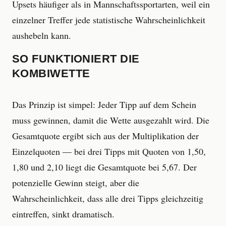
Upsets häufiger als in Mannschaftssportarten, weil ein
einzelner Treffer jede statistische Wahrscheinlichkeit
aushebeln kann.
SO FUNKTIONIERT DIE
KOMBIWETTE
Das Prinzip ist simpel: Jeder Tipp auf dem Schein
muss gewinnen, damit die Wette ausgezahlt wird. Die
Gesamtquote ergibt sich aus der Multiplikation der
Einzelquoten — bei drei Tipps mit Quoten von 1,50,
1,80 und 2,10 liegt die Gesamtquote bei 5,67. Der
potenzielle Gewinn steigt, aber die
Wahrscheinlichkeit, dass alle drei Tipps gleichzeitig
eintreffen, sinkt dramatisch.