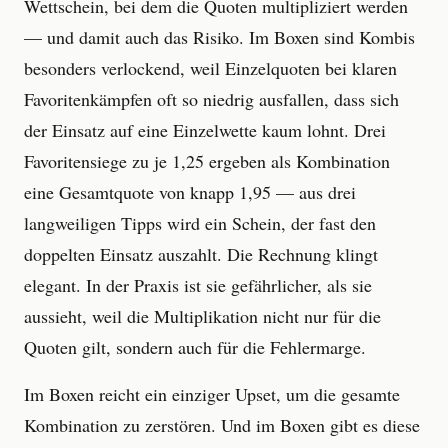
Wettschein, bei dem die Quoten multipliziert werden
— und damit auch das Risiko. Im Boxen sind Kombis
besonders verlockend, weil Einzelquoten bei klaren
Favoritenkämpfen oft so niedrig ausfallen, dass sich
der Einsatz auf eine Einzelwette kaum lohnt. Drei
Favoritensiege zu je 1,25 ergeben als Kombination
eine Gesamtquote von knapp 1,95 — aus drei
langweiligen Tipps wird ein Schein, der fast den
doppelten Einsatz auszahlt. Die Rechnung klingt
elegant. In der Praxis ist sie gefährlicher, als sie
aussieht, weil die Multiplikation nicht nur für die
Quoten gilt, sondern auch für die Fehlermarge.
Im Boxen reicht ein einziger Upset, um die gesamte
Kombination zu zerstören. Und im Boxen gibt es diese