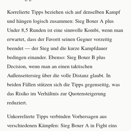
Korrelierte Tipps beziehen sich auf denselben Kampf
und hängen logisch zusammen: Sieg Boxer A plus
Under 8,5 Runden ist eine sinnvolle Kombi, wenn man
erwartet, dass der Favorit seinen Gegner vorzeitig
beendet — der Sieg und die kurze Kampfdauer
bedingen einander. Ebenso: Sieg Boxer B plus
Decision, wenn man an einen taktischen
Außenseitersieg über die volle Distanz glaubt. In
beiden Fällen stützen sich die Tipps gegenseitig, was
das Risiko im Verhältnis zur Quotensteigerung
reduziert.
Unkorrelierte Tipps verbinden Vorhersagen aus
verschiedenen Kämpfen: Sieg Boxer A in Fight eins