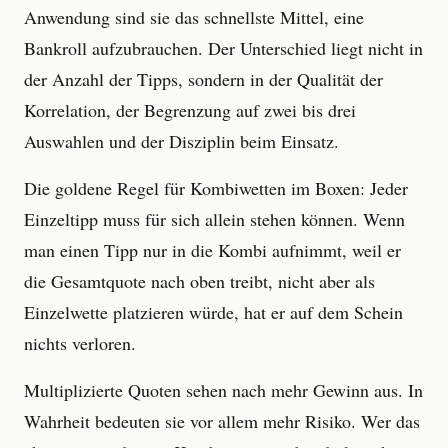
Anwendung sind sie das schnellste Mittel, eine
Bankroll aufzubrauchen. Der Unterschied liegt nicht in
der Anzahl der Tipps, sondern in der Qualität der
Korrelation, der Begrenzung auf zwei bis drei
Auswahlen und der Disziplin beim Einsatz.
Die goldene Regel für Kombiwetten im Boxen: Jeder
Einzeltipp muss für sich allein stehen können. Wenn
man einen Tipp nur in die Kombi aufnimmt, weil er
die Gesamtquote nach oben treibt, nicht aber als
Einzelwette platzieren würde, hat er auf dem Schein
nichts verloren.
Multiplizierte Quoten sehen nach mehr Gewinn aus. In
Wahrheit bedeuten sie vor allem mehr Risiko. Wer das