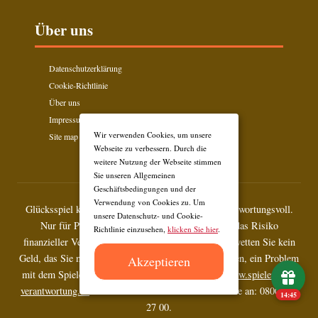
Über uns
Datenschutzerklärung
Cookie-Richtlinie
Über uns
Impressum
Wir verwenden Cookies, um unsere
Site map
Webseite zu verbessern. Durch die
weitere Nutzung der Webseite stimmen
Sie unseren Allgemeinen
Geschäftsbedingungen und der
Verwendung von Cookies zu. Um
Glücksspiel kann süchtig machen. Spielen Sie verantwortungsvoll.
unsere Datenschutz- und Cookie-
Nur für Personen über 18 Jahre. Wetten bergen das Risiko
Richtlinie einzusehen,
klicken Sie hier
.
finanzieller Verluste. Setzen Sie sich Limits und verwetten Sie kein
Geld, das Sie nicht verlieren können. Wenn Sie glauben, ein Problem
Akzeptieren
mit dem Spielen zu haben, suchen Sie Hilfe unter
www.spielen-mit-
verantwortung.de
oder rufen Sie die kostenlose Hotline an: 0800 137
14:45
27 00.