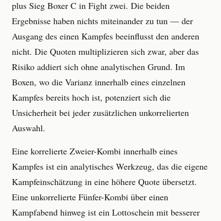
plus Sieg Boxer C in Fight zwei. Die beiden
Ergebnisse haben nichts miteinander zu tun — der
Ausgang des einen Kampfes beeinflusst den anderen
nicht. Die Quoten multiplizieren sich zwar, aber das
Risiko addiert sich ohne analytischen Grund. Im
Boxen, wo die Varianz innerhalb eines einzelnen
Kampfes bereits hoch ist, potenziert sich die
Unsicherheit bei jeder zusätzlichen unkorrelierten
Auswahl.
Eine korrelierte Zweier-Kombi innerhalb eines
Kampfes ist ein analytisches Werkzeug, das die eigene
Kampfeinschätzung in eine höhere Quote übersetzt.
Eine unkorrelierte Fünfer-Kombi über einen
Kampfabend hinweg ist ein Lottoschein mit besserer