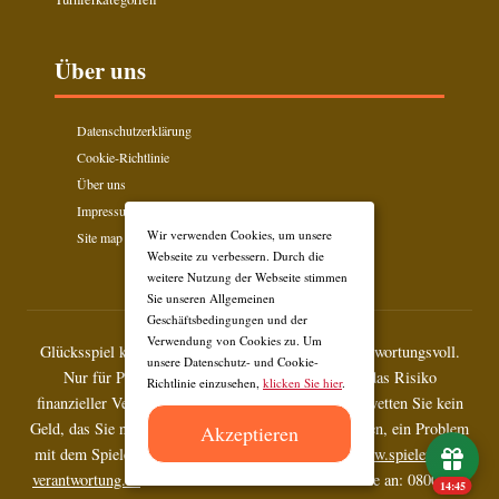
Über uns
Datenschutzerklärung
Cookie-Richtlinie
Über uns
Impressum
Wir verwenden Cookies, um unsere
Site map
Webseite zu verbessern. Durch die
weitere Nutzung der Webseite stimmen
Sie unseren Allgemeinen
Geschäftsbedingungen und der
Verwendung von Cookies zu. Um
Glücksspiel kann süchtig machen. Spielen Sie verantwortungsvoll.
unsere Datenschutz- und Cookie-
Nur für Personen über 18 Jahre. Wetten bergen das Risiko
Richtlinie einzusehen,
klicken Sie hier
.
finanzieller Verluste. Setzen Sie sich Limits und verwetten Sie kein
Geld, das Sie nicht verlieren können. Wenn Sie glauben, ein Problem
Akzeptieren
mit dem Spielen zu haben, suchen Sie Hilfe unter
www.spielen-mit-
verantwortung.de
oder rufen Sie die kostenlose Hotline an: 0800 137
14:45